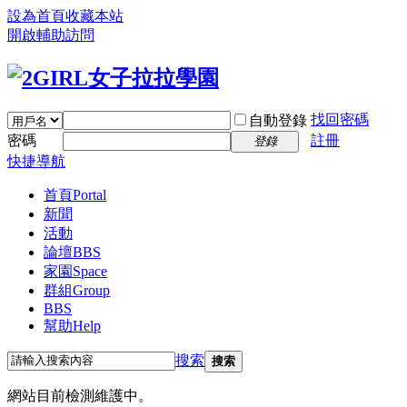
設為首頁
收藏本站
開啟輔助訪問
找回密碼
自動登錄
密碼
註冊
登錄
快捷導航
首頁
Portal
新聞
活動
論壇
BBS
家園
Space
群組
Group
BBS
幫助
Help
搜索
搜索
網站目前檢測維護中。