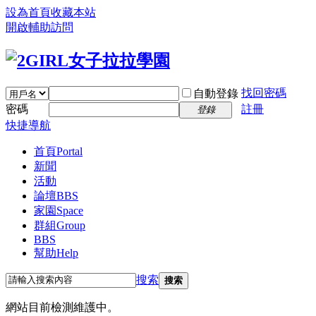
設為首頁
收藏本站
開啟輔助訪問
找回密碼
自動登錄
密碼
註冊
登錄
快捷導航
首頁
Portal
新聞
活動
論壇
BBS
家園
Space
群組
Group
BBS
幫助
Help
搜索
搜索
網站目前檢測維護中。