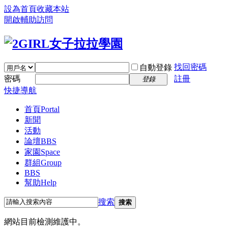
設為首頁
收藏本站
開啟輔助訪問
找回密碼
自動登錄
密碼
註冊
登錄
快捷導航
首頁
Portal
新聞
活動
論壇
BBS
家園
Space
群組
Group
BBS
幫助
Help
搜索
搜索
網站目前檢測維護中。