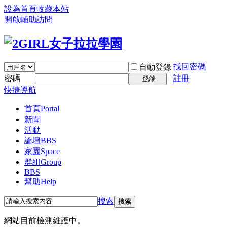
設為首頁
收藏本站
開啟輔助訪問
找回密碼
自動登錄
密碼
註冊
登錄
快捷導航
首頁
Portal
新聞
活動
論壇
BBS
家園
Space
群組
Group
BBS
幫助
Help
搜索
搜索
網站目前檢測維護中。