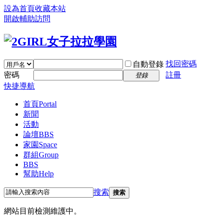
設為首頁
收藏本站
開啟輔助訪問
找回密碼
自動登錄
密碼
註冊
登錄
快捷導航
首頁
Portal
新聞
活動
論壇
BBS
家園
Space
群組
Group
BBS
幫助
Help
搜索
搜索
網站目前檢測維護中。