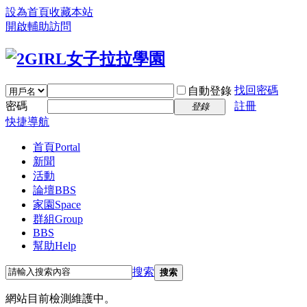
設為首頁
收藏本站
開啟輔助訪問
找回密碼
自動登錄
密碼
註冊
登錄
快捷導航
首頁
Portal
新聞
活動
論壇
BBS
家園
Space
群組
Group
BBS
幫助
Help
搜索
搜索
網站目前檢測維護中。