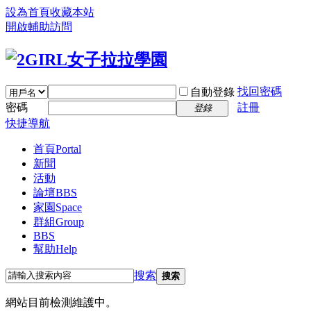
設為首頁
收藏本站
開啟輔助訪問
找回密碼
自動登錄
密碼
註冊
登錄
快捷導航
首頁
Portal
新聞
活動
論壇
BBS
家園
Space
群組
Group
BBS
幫助
Help
搜索
搜索
網站目前檢測維護中。