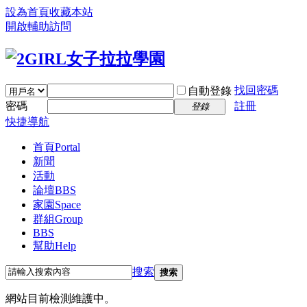
設為首頁
收藏本站
開啟輔助訪問
找回密碼
自動登錄
密碼
註冊
登錄
快捷導航
首頁
Portal
新聞
活動
論壇
BBS
家園
Space
群組
Group
BBS
幫助
Help
搜索
搜索
網站目前檢測維護中。