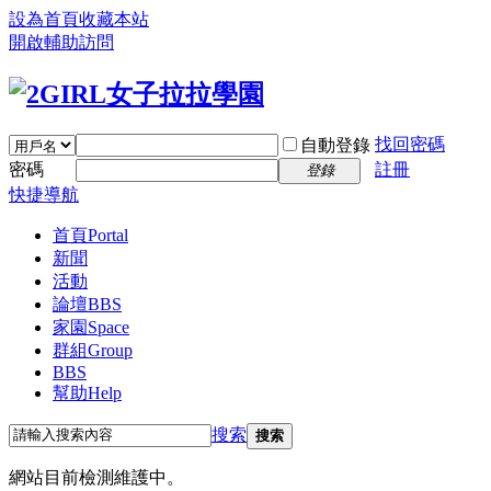
設為首頁
收藏本站
開啟輔助訪問
找回密碼
自動登錄
密碼
註冊
登錄
快捷導航
首頁
Portal
新聞
活動
論壇
BBS
家園
Space
群組
Group
BBS
幫助
Help
搜索
搜索
網站目前檢測維護中。