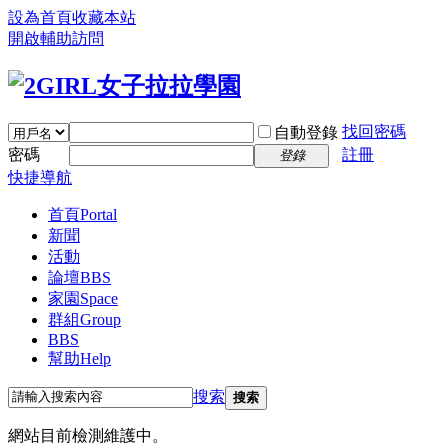
設為首頁
收藏本站
開啟輔助訪問
找回密碼
自動登錄
密碼
註冊
登錄
快捷導航
首頁
Portal
新聞
活動
論壇
BBS
家園
Space
群組
Group
BBS
幫助
Help
搜索
搜索
網站目前檢測維護中。