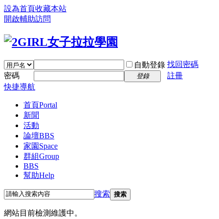
設為首頁
收藏本站
開啟輔助訪問
找回密碼
自動登錄
密碼
註冊
登錄
快捷導航
首頁
Portal
新聞
活動
論壇
BBS
家園
Space
群組
Group
BBS
幫助
Help
搜索
搜索
網站目前檢測維護中。