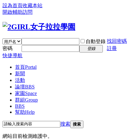
設為首頁
收藏本站
開啟輔助訪問
找回密碼
自動登錄
密碼
註冊
登錄
快捷導航
首頁
Portal
新聞
活動
論壇
BBS
家園
Space
群組
Group
BBS
幫助
Help
搜索
搜索
網站目前檢測維護中。