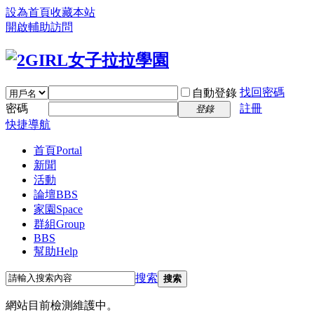
設為首頁
收藏本站
開啟輔助訪問
找回密碼
自動登錄
密碼
註冊
登錄
快捷導航
首頁
Portal
新聞
活動
論壇
BBS
家園
Space
群組
Group
BBS
幫助
Help
搜索
搜索
網站目前檢測維護中。