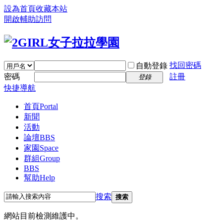
設為首頁
收藏本站
開啟輔助訪問
找回密碼
自動登錄
密碼
註冊
登錄
快捷導航
首頁
Portal
新聞
活動
論壇
BBS
家園
Space
群組
Group
BBS
幫助
Help
搜索
搜索
網站目前檢測維護中。