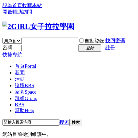
設為首頁
收藏本站
開啟輔助訪問
找回密碼
自動登錄
密碼
註冊
登錄
快捷導航
首頁
Portal
新聞
活動
論壇
BBS
家園
Space
群組
Group
BBS
幫助
Help
搜索
搜索
網站目前檢測維護中。