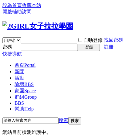
設為首頁
收藏本站
開啟輔助訪問
找回密碼
自動登錄
密碼
註冊
登錄
快捷導航
首頁
Portal
新聞
活動
論壇
BBS
家園
Space
群組
Group
BBS
幫助
Help
搜索
搜索
網站目前檢測維護中。