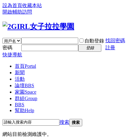
設為首頁
收藏本站
開啟輔助訪問
找回密碼
自動登錄
密碼
註冊
登錄
快捷導航
首頁
Portal
新聞
活動
論壇
BBS
家園
Space
群組
Group
BBS
幫助
Help
搜索
搜索
網站目前檢測維護中。