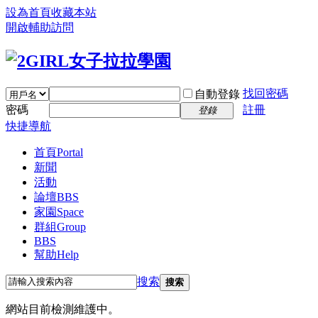
設為首頁
收藏本站
開啟輔助訪問
找回密碼
自動登錄
密碼
註冊
登錄
快捷導航
首頁
Portal
新聞
活動
論壇
BBS
家園
Space
群組
Group
BBS
幫助
Help
搜索
搜索
網站目前檢測維護中。