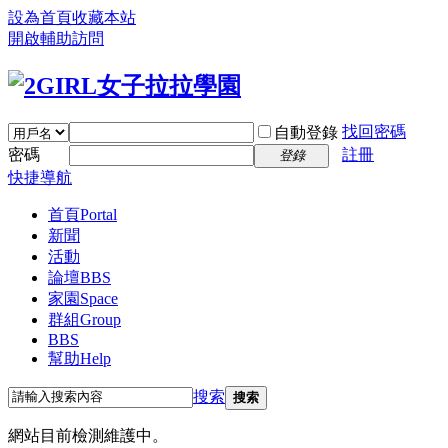
設為首頁
收藏本站
開啟輔助訪問
找回密碼
自動登錄
密碼
註冊
登錄
快捷導航
首頁
Portal
新聞
活動
論壇
BBS
家園
Space
群組
Group
BBS
幫助
Help
搜索
搜索
網站目前檢測維護中。