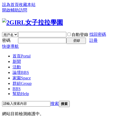
設為首頁
收藏本站
開啟輔助訪問
找回密碼
自動登錄
密碼
註冊
登錄
快捷導航
首頁
Portal
新聞
活動
論壇
BBS
家園
Space
群組
Group
BBS
幫助
Help
搜索
搜索
網站目前檢測維護中。