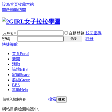
設為首頁
收藏本站
開啟輔助訪問
找回密碼
自動登錄
密碼
註冊
登錄
快捷導航
首頁
Portal
新聞
活動
論壇
BBS
家園
Space
群組
Group
BBS
幫助
Help
搜索
搜索
網站目前檢測維護中。