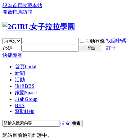
設為首頁
收藏本站
開啟輔助訪問
找回密碼
自動登錄
密碼
註冊
登錄
快捷導航
首頁
Portal
新聞
活動
論壇
BBS
家園
Space
群組
Group
BBS
幫助
Help
搜索
搜索
網站目前檢測維護中。