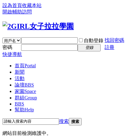
設為首頁
收藏本站
開啟輔助訪問
找回密碼
自動登錄
密碼
註冊
登錄
快捷導航
首頁
Portal
新聞
活動
論壇
BBS
家園
Space
群組
Group
BBS
幫助
Help
搜索
搜索
網站目前檢測維護中。