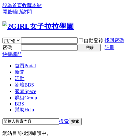
設為首頁
收藏本站
開啟輔助訪問
找回密碼
自動登錄
密碼
註冊
登錄
快捷導航
首頁
Portal
新聞
活動
論壇
BBS
家園
Space
群組
Group
BBS
幫助
Help
搜索
搜索
網站目前檢測維護中。