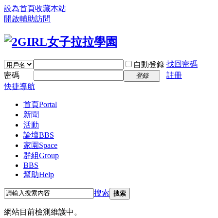
設為首頁
收藏本站
開啟輔助訪問
找回密碼
自動登錄
密碼
註冊
登錄
快捷導航
首頁
Portal
新聞
活動
論壇
BBS
家園
Space
群組
Group
BBS
幫助
Help
搜索
搜索
網站目前檢測維護中。