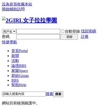
設為首頁
收藏本站
開啟輔助訪問
找回密碼
自動登錄
密碼
註冊
登錄
快捷導航
首頁
Portal
新聞
活動
論壇
BBS
家園
Space
群組
Group
BBS
幫助
Help
搜索
搜索
網站目前檢測維護中。