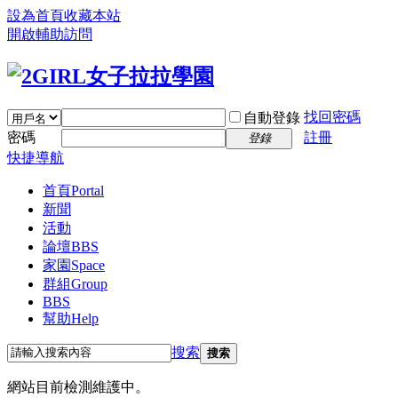
設為首頁
收藏本站
開啟輔助訪問
找回密碼
自動登錄
密碼
註冊
登錄
快捷導航
首頁
Portal
新聞
活動
論壇
BBS
家園
Space
群組
Group
BBS
幫助
Help
搜索
搜索
網站目前檢測維護中。